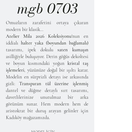
mgb 0703
Omuzların zarafetini ortaya çıkaran
modern bir klasik...
Atelier Mila 2026 Koleksiyonu
'nun en
iddialı
halter yaka (boyundan bağlamalı)
tasarımı, ipek dokulu
saten kumaşın
asilliğiyle buluşuyor. Derin göğüs dekoltesi
ve boyun kısmındaki yoğun
kristal taş
işlemeleri
, yüzünüze doğal bir ışıltı katar.
Modelin en sürprizli detayı ise arkasında
gizli:
Transparan tül üzerine işlenmiş
dantel ve düğme detaylı sırt tasarımı,
davetlilerinize unutulmaz bir arka
görünüm sunar. Hem modern hem de
aristokrat bir duruş arayan gelinler için
Kadıköy mağazamızda.