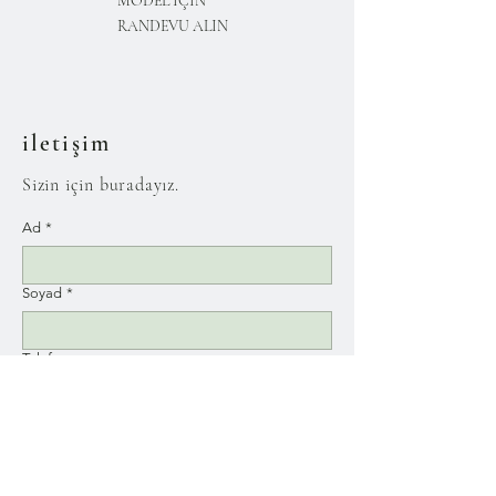
MODEL İÇİN
RANDEVU ALIN
iletişim
Sizin için buradayız.
Ad
*
Soyad
*
Telefon
E-posta
*
Mesajınız...