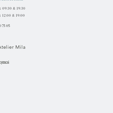
:
09:30 & 19:30
:
12:00 & 19:00
0 75 05
telier Mila
eşmesi