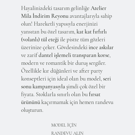
Hayalinizdeki tasarım gelinliğe
Atelier
Mila İndirim Reyonu
avantajlarıyla sahip
olun! Hareketli yapısıyla enerjinizi
yansıtan bu özel tasarım,
kat kat fırfırlı
(volanlı) tül eteği
ile pistte tüm gözleri
üzerinize çeker. Gövdesindeki
ince askılar
ve zarif
dantel işlemeli transparan korse
,
modern ve romantik bir duruş sergiler.
Özellikle kır düğünleri ve after party
konseptleri için ideal olan bu model,
seri
sonu kampanyasıyla
şimdi çok özel bir
fiyata. Stoklarla sınırlı olan bu
fırsat
ürününü
kaçırmamak için hemen randevu
oluşturun.
MODEL İÇİN
RANDEVU ALIN