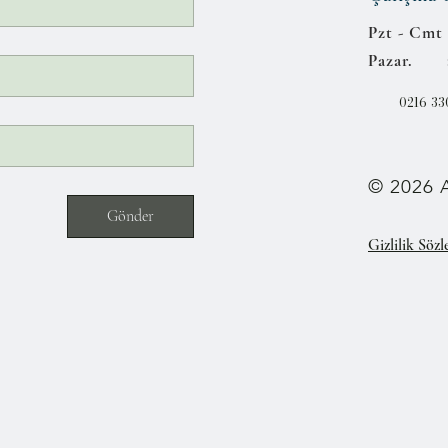
Pzt - Cmt 
​​Pazar. 
0216 33
© 2026 A
Gönder
Gizlilik Sözl